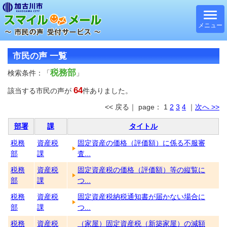
メニュー
市民の声 一覧
税務部
検索条件：「
」
64
該当する市民の声が
件ありました。
<< 戻る｜ page： 1
2
3
4
｜
次へ >>
部署
課
タイトル
税務
資産税
固定資産の価格（評価額）に係る不服審
部
課
査...
税務
資産税
固定資産税の価格（評価額）等の縦覧に
部
課
つ...
税務
資産税
固定資産税納税通知書が届かない場合に
部
課
つ...
税務
資産税
（家屋）固定資産税（新築家屋）の減額