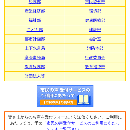
税務部
市民協働部
産業経済部
環境部
福祉部
健康医療部
こども部
建設部
都市計画部
会計室
上下水道局
消防本部
議会事務局
行政委員会
教育総務部
教育指導部
財団法人等
皆さまからのお声を受付フォームより送信ください。ご利用に
あたっては、予め
「市民の声受付サービスのご利用にあたっ
て」もご覧下さい。