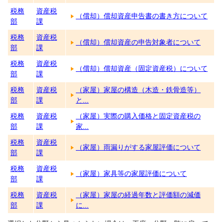
税務
資産税
（償却）償却資産申告書の書き方について
部
課
税務
資産税
（償却）償却資産の申告対象者について
部
課
税務
資産税
（償却）償却資産（固定資産税）について
部
課
税務
資産税
（家屋）家屋の構造（木造・鉄骨造等）
部
課
と...
税務
資産税
（家屋）実際の購入価格と固定資産税の
部
課
家...
税務
資産税
（家屋）雨漏りがする家屋評価について
部
課
税務
資産税
（家屋）家具等の家屋評価について
部
課
税務
資産税
（家屋）家屋の経過年数と評価額の減価
部
課
に...