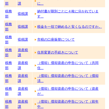
部
課
に...
税務
納付書が期別ごとに４枚に分かれていま
収税課
部
す...
税務
収税課
税金を一括で納めると安くなるのですか。
部
税務
収税課
市税の口座振替について
部
税務
資産税
住所変更の手続きについて
部
課
税務
資産税
（償却）償却資産の申告について（共同
部
課
住...
税務
資産税
（償却）償却資産の申告について（償却
部
課
済...
税務
資産税
（償却）償却資産の申告について（資産
部
課
が...
税務
資産税
（償却）償却資産の申告について（前年
部
課
中...