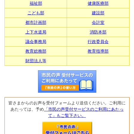
福祉部
健康医療部
こども部
建設部
都市計画部
会計室
上下水道局
消防本部
議会事務局
行政委員会
教育総務部
教育指導部
財団法人等
皆さまからのお声を受付フォームより送信ください。ご利用に
あたっては、予め
「市民の声受付サービスのご利用にあたっ
て」もご覧下さい。