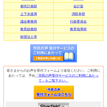
都市計画部
会計室
上下水道局
消防本部
議会事務局
行政委員会
教育総務部
教育指導部
財団法人等
皆さまからのお声を受付フォームより送信ください。ご利用に
あたっては、予め
「市民の声受付サービスのご利用にあたっ
て」もご覧下さい。