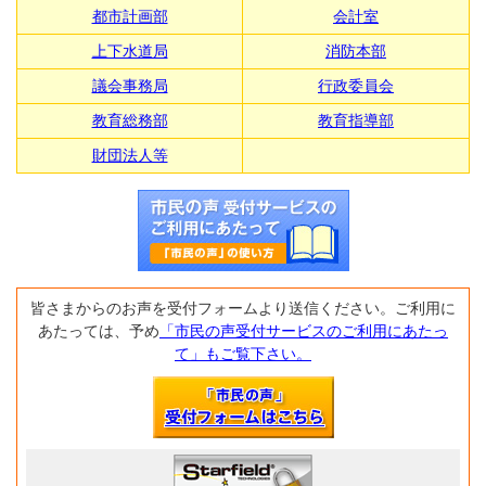
都市計画部
会計室
上下水道局
消防本部
議会事務局
行政委員会
教育総務部
教育指導部
財団法人等
皆さまからのお声を受付フォームより送信ください。ご利用に
あたっては、予め
「市民の声受付サービスのご利用にあたっ
て」もご覧下さい。