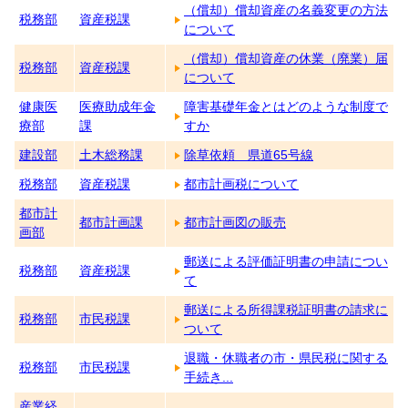
（償却）償却資産の名義変更の方法
税務部
資産税課
について
（償却）償却資産の休業（廃業）届
税務部
資産税課
について
健康医
医療助成年金
障害基礎年金とはどのような制度で
療部
課
すか
建設部
土木総務課
除草依頼 県道65号線
税務部
資産税課
都市計画税について
都市計
都市計画課
都市計画図の販売
画部
郵送による評価証明書の申請につい
税務部
資産税課
て
郵送による所得課税証明書の請求に
税務部
市民税課
ついて
退職・休職者の市・県民税に関する
税務部
市民税課
手続き...
産業経