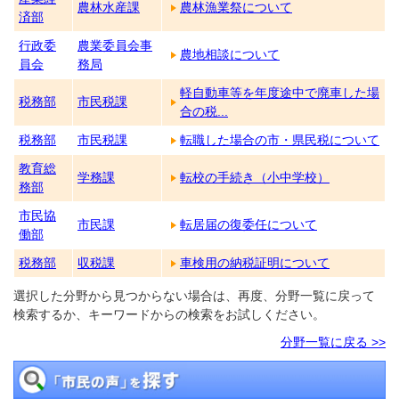
農林水産課
農林漁業祭について
済部
行政委
農業委員会事
農地相談について
員会
務局
軽自動車等を年度途中で廃車した場
税務部
市民税課
合の税...
税務部
市民税課
転職した場合の市・県民税について
教育総
学務課
転校の手続き（小中学校）
務部
市民協
市民課
転居届の復委任について
働部
税務部
収税課
車検用の納税証明について
選択した分野から見つからない場合は、再度、分野一覧に戻って
検索するか、キーワードからの検索をお試しください。
分野一覧に戻る >>