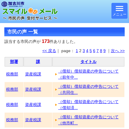
メニュー
市民の声 一覧
173
該当する市民の声が
件ありました。
<< 戻る
｜ page：
1
2
3
4
5
6
7
8
9
｜
次へ >>
部署
課
タイトル
（償却）償却資産の申告について
税務部
資産税課
（前年中...
（償却）償却資産の申告について
税務部
資産税課
（共同住...
（償却）償却資産の申告について
税務部
資産税課
（償却済...
（償却）償却資産の申告について
税務部
資産税課
（他市町...