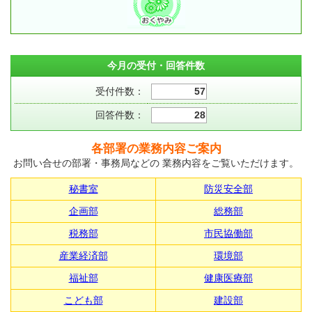
今月の受付・回答件数
受付件数：
57
回答件数：
28
各部署の業務内容ご案内
お問い合せの部署・事務局などの 業務内容をご覧いただけます。
秘書室
防災安全部
企画部
総務部
税務部
市民協働部
産業経済部
環境部
福祉部
健康医療部
こども部
建設部