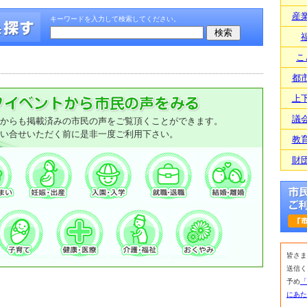
産
キーワードを入力して検索してください。
こ
都
上
議
からも掲載済みの市民の声をご覧頂くことができます。
い合せいただく前に是非一度ご利用下さい。
教
財
皆さま
送信く
予め
「
にあた