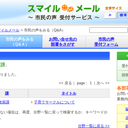
マイルメール
> 市民の声をみる（Q&A）
市民の声をみる
お問い合せ先の
市民の声
（Ｑ&Ａ）
部署をさがす
受付フォーム
策課
」
受
りました。
回
<< 戻る｜ page： 1 ｜次へ >>
各部
課
タイトル
お問い
業務内
政策課
子育てサークルについて
ない場合は、再度、分野一覧に戻って検索するか、キーワードか
。
分野一覧に戻る >>