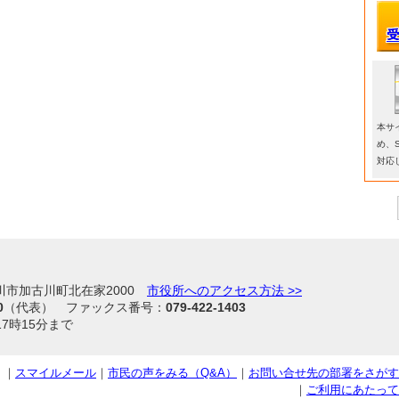
本サ
め、
対応
加古川市加古川町北在家2000
市役所へのアクセス方法 >>
0
（代表） ファックス番号：
079-422-1403
7時15分まで
｜
スマイルメール
｜
市民の声をみる（Q&A）
｜
お問い合せ先の部署をさがす
｜
ご利用にあたって