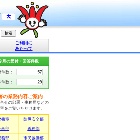
ご利用に
あたって
今月の受付・回答件数
付件数：
57
答件数：
29
署の業務内容ご案内
合せの部署・事務局などの
容をご覧いただけます。
秘書室
防災安全部
企画部
総務部
税務部
市民協働部