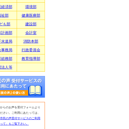
業経済部
環境部
福祉部
健康医療部
ども部
建設部
市計画部
会計室
下水道局
消防本部
会事務局
行政委員会
育総務部
教育指導部
団法人等
からのお声を受付フォームより
ださい。ご利用にあたっては、
市民の声受付サービスのご利用
って」もご覧下さい。