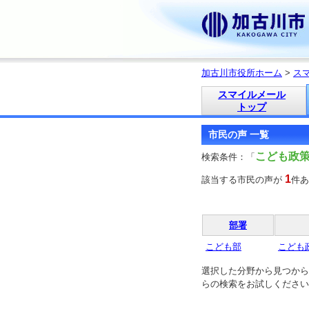
加古川市役所ホーム
>
ス
スマイルメール
トップ
市民の声 一覧
こども政
検索条件：「
1
該当する市民の声が
件あ
部署
こども部
こども
選択した分野から見つから
らの検索をお試しください