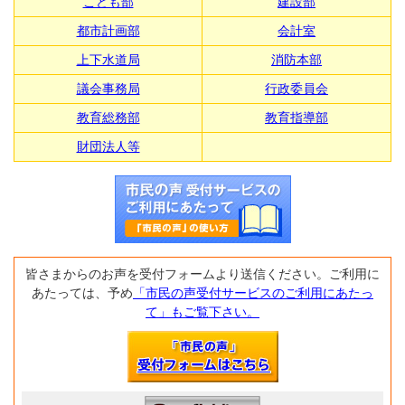
こども部
建設部
都市計画部
会計室
上下水道局
消防本部
議会事務局
行政委員会
教育総務部
教育指導部
財団法人等
皆さまからのお声を受付フォームより送信ください。ご利用に
あたっては、予め
「市民の声受付サービスのご利用にあたっ
て」もご覧下さい。