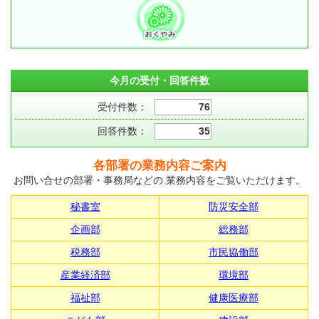
今月の受付・回答件数
受付件数：
76
回答件数：
35
各部署の業務内容ご案内
お問い合せの部署・事務局などの 業務内容をご覧いただけます。
秘書室
防災安全部
企画部
総務部
税務部
市民協働部
産業経済部
環境部
福祉部
健康医療部